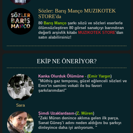
Sözler: Barış Manço MUZIKOTEK
STORE'da
80
Barış Manço
şarkı sözü ve sözleri eserlerle
ölümsüzleştiren 80 görsel sanatçıyı barındıran
değerli arşivlik kitabı
MUZIKOTEK STORE
'dan
satın alabilirsiniz!
EKİP NE ÖNERİYOR?
Kanka Olurduk Ölümüne
-
(
Emir Yargın
)
"Müthiş gaz temposu, güzel eğlenceli sözleri ve
Emir'in samimi vokali ile bu favori
şarkılarımdan!"
Sara
Şimdi Uzaklardasın
-(
Z. Müren
)
"Zeki Müren denince aklıma gelen ilk parça.
Sanat Güneş’i adını neden aldığını bu şarkıyı
dinleyince daha iyi anlıyorum. "