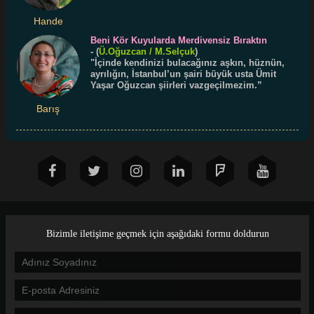
Hande
Beni Kör Kuyularda Merdivensiz Bıraktın
-
(
Ü.
Oğuzcan
/ M.Selçuk
)
"İçinde kendinizi bulacağınız aşkın, hüznün,
ayrılığın, İstanbul’un şairi büyük usta Ümit
Yaşar Oğuzcan şiirleri vazgeçilmezim.”
Barış
Bizimle iletişime geçmek için aşağıdaki formu doldurun