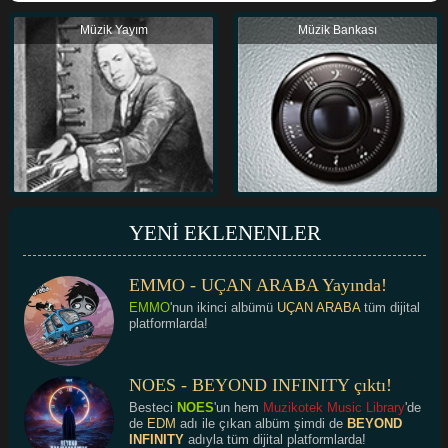
Müzik Yayım
Müzik Bankası
YENİ EKLENENLER
EMMO - UÇAN ARABA Yayında!
EMMO
'nun ikinci albümü
UÇAN ARABA
tüm dijital
platformlarda!
NOES - BEYOND INFINITY çıktı!
Besteci
NOES
'un hem
Muzikotek Music Library
'de
de
EDM
adı ile çıkan albüm şimdi de
BEYOND
INFINITY
adıyla tüm dijital platformlarda!