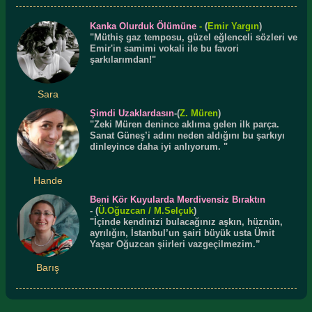
Kanka Olurduk Ölümüne
-
(
Emir Yargın
)
"Müthiş gaz temposu, güzel eğlenceli sözleri ve
Emir'in samimi vokali ile bu favori
şarkılarımdan!"
Sara
Şimdi Uzaklardasın
-(
Z. Müren
)
"Zeki Müren denince aklıma gelen ilk parça.
Sanat Güneş’i adını neden aldığını bu şarkıyı
dinleyince daha iyi anlıyorum. "
Hande
Beni Kör Kuyularda Merdivensiz Bıraktın
-
(
Ü.
Oğuzcan
/ M.Selçuk
)
"İçinde kendinizi bulacağınız aşkın, hüznün,
ayrılığın, İstanbul’un şairi büyük usta Ümit
Yaşar Oğuzcan şiirleri vazgeçilmezim.”
Barış