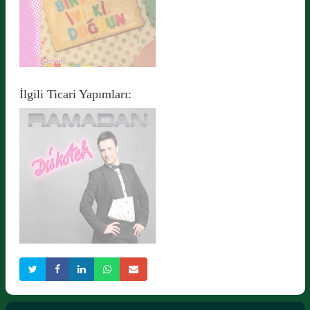
İlgili Ticari Yapımları:
İYİ Kİ DOĞDUN 2
Detaylı Bilgi