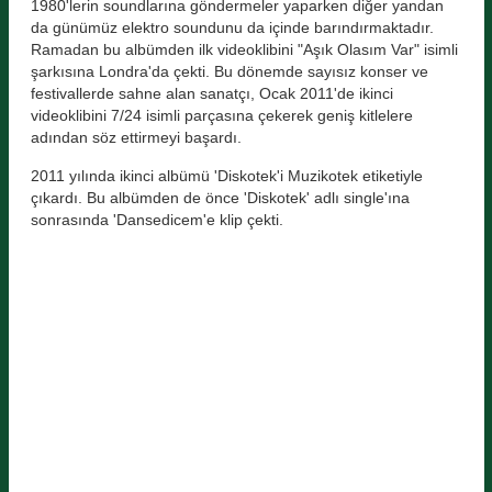
1980'lerin soundlarına göndermeler yaparken diğer yandan
da günümüz elektro soundunu da içinde barındırmaktadır.
Ramadan bu albümden ilk videoklibini "Aşık Olasım Var" isimli
şarkısına Londra'da çekti. Bu dönemde sayısız konser ve
festivallerde sahne alan sanatçı, Ocak 2011'de ikinci
videoklibini 7/24 isimli parçasına çekerek geniş kitlelere
adından söz ettirmeyi başardı.
2011 yılında ikinci albümü 'Diskotek'i Muzikotek etiketiyle
çıkardı. Bu albümden de önce 'Diskotek' adlı single'ına
sonrasında 'Dansedicem'e klip çekti.