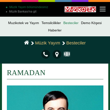
Müzik Yayım bölümündesiniz
Müzik Bankası'na git
➤
Muzikotek ve Yayım
Temsilcilikler
Besteciler
Demo Köşesi
Haberler
Müzik Yayım
Besteciler
RAMADAN