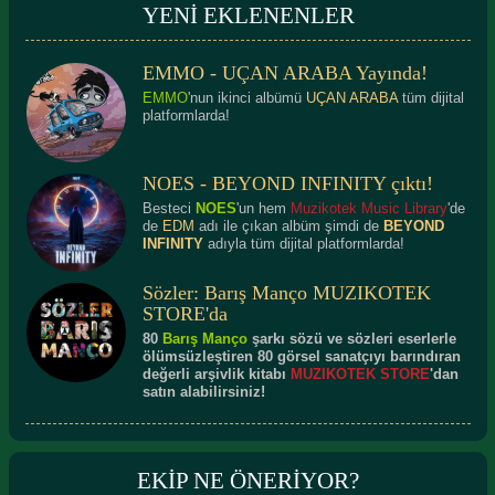
YENİ EKLENENLER
EMMO - UÇAN ARABA Yayında!
Ramadan - Diskotek
EMMO
'nun ikinci albümü
UÇAN ARABA
tüm dijital
platformlarda!
NOES - BEYOND INFINITY çıktı!
Besteci
NOES
'un hem
Muzikotek Music Library
'de
de
EDM
adı ile çıkan albüm şimdi de
BEYOND
INFINITY
adıyla tüm dijital platformlarda!
Sözler: Barış Manço MUZIKOTEK
STORE'da
80
Barış Manço
şarkı sözü ve sözleri eserlerle
ölümsüzleştiren 80 görsel sanatçıyı barındıran
değerli arşivlik kitabı
MUZIKOTEK STORE
'dan
satın alabilirsiniz!
EKİP NE ÖNERİYOR?