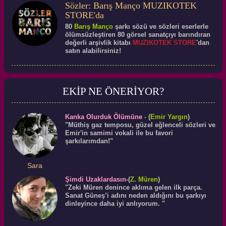
Sözler: Barış Manço MUZIKOTEK
STORE'da
80
Barış Manço
şarkı sözü ve sözleri eserlerle
ölümsüzleştiren 80 görsel sanatçıyı barındıran
değerli arşivlik kitabı
MUZIKOTEK STORE
'dan
satın alabilirsiniz!
EKİP NE ÖNERİYOR?
Kanka Olurduk Ölümüne
-
(
Emir Yargın
)
"Müthiş gaz temposu, güzel eğlenceli sözleri ve
Emir'in samimi vokali ile bu favori
şarkılarımdan!"
Sara
Şimdi Uzaklardasın
-(
Z. Müren
)
"Zeki Müren denince aklıma gelen ilk parça.
Sanat Güneş’i adını neden aldığını bu şarkıyı
dinleyince daha iyi anlıyorum. "