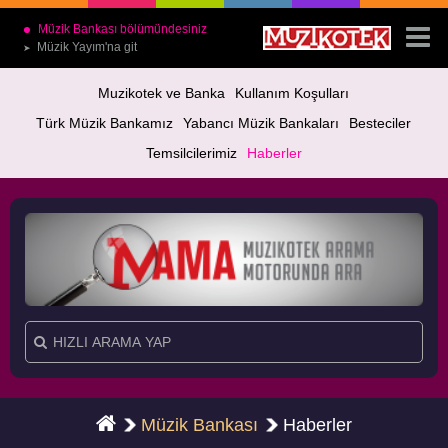
Müzik Bankası bölümündesiniz
Müzik Yayım'na git
➤
Muzikotek ve Banka
Kullanım Koşulları
Türk Müzik Bankamız
Yabancı Müzik Bankaları
Besteciler
Temsilcilerimiz
Haberler
Müzik Bankası
Haberler