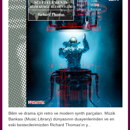
Bilim ve drama için retro ve modern synth parçaları. Müzik
Bankası (Music Library) dünyasının duayenlerinden ve en
eski bestecilerimizden Richard Thomas’ın y...