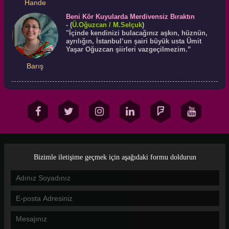
Hande
Beni Kör Kuyularda Merdivensiz Bıraktın
-
(
Ü.
Oğuzcan
/ M.Selçuk
)
"İçinde kendinizi bulacağınız aşkın, hüznün,
ayrılığın, İstanbul’un şairi büyük usta Ümit
Yaşar Oğuzcan şiirleri vazgeçilmezim.”
Barış
Bizimle iletişime geçmek için aşağıdaki formu doldurun