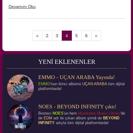
Devamını Oku
«
2
3
4
5
6
»
YENİ EKLENENLER
EMMO - UÇAN ARABA Yayında!
EMMO
'nun ikinci albümü
UÇAN ARABA
tüm dijital
platformlarda!
NOES - BEYOND INFINITY çıktı!
Besteci
NOES
'un hem
Muzikotek Music Library
'de
de
EDM
adı ile çıkan albüm şimdi de
BEYOND
INFINITY
adıyla tüm dijital platformlarda!