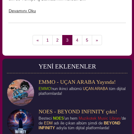
Devamını Oku
«
1
2
3
4
5
»
YENİ EKLENENLER
EMMO - UÇAN ARABA Yayında!
EMMO
'nun ikinci albümü
UÇAN ARABA
tüm dijital
platformlarda!
NOES - BEYOND INFINITY çıktı!
Besteci
NOES
'un hem
Muzikotek Music Library
'de
de
EDM
adı ile çıkan albüm şimdi de
BEYOND
INFINITY
adıyla tüm dijital platformlarda!