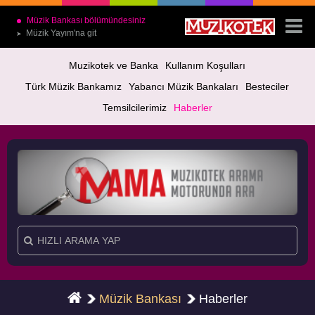
Müzik Bankası bölümündesiniz
Müzik Yayım'na git
➤
Muzikotek ve Banka
Kullanım Koşulları
Türk Müzik Bankamız
Yabancı Müzik Bankaları
Besteciler
Temsilcilerimiz
Haberler
Müzik Bankası
Haberler