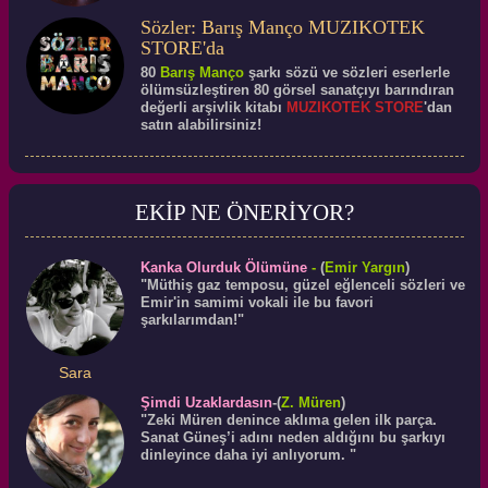
Sözler: Barış Manço MUZIKOTEK
STORE'da
80
Barış Manço
şarkı sözü ve sözleri eserlerle
ölümsüzleştiren 80 görsel sanatçıyı barındıran
değerli arşivlik kitabı
MUZIKOTEK STORE
'dan
satın alabilirsiniz!
EKİP NE ÖNERİYOR?
Kanka Olurduk Ölümüne
-
(
Emir Yargın
)
"Müthiş gaz temposu, güzel eğlenceli sözleri ve
Emir'in samimi vokali ile bu favori
şarkılarımdan!"
Sara
Şimdi Uzaklardasın
-(
Z. Müren
)
"Zeki Müren denince aklıma gelen ilk parça.
Sanat Güneş’i adını neden aldığını bu şarkıyı
dinleyince daha iyi anlıyorum. "