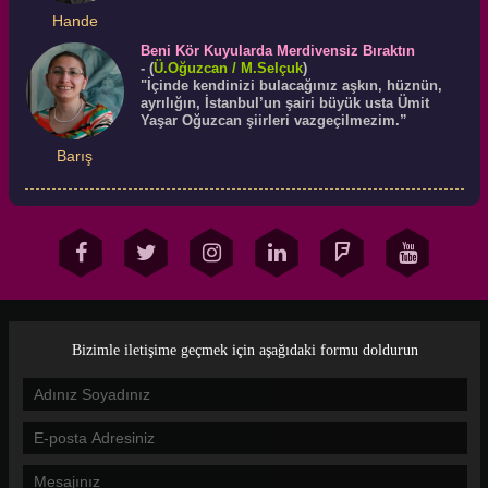
Hande
Beni Kör Kuyularda Merdivensiz Bıraktın
-
(
Ü.
Oğuzcan
/ M.Selçuk
)
"İçinde kendinizi bulacağınız aşkın, hüznün,
ayrılığın, İstanbul’un şairi büyük usta Ümit
Yaşar Oğuzcan şiirleri vazgeçilmezim.”
Barış
Bizimle iletişime geçmek için aşağıdaki formu doldurun