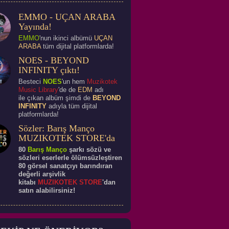
EMMO - UÇAN ARABA
Yayında!
EMMO
'nun ikinci albümü
UÇAN
ARABA
tüm dijital platformlarda!
NOES - BEYOND
INFINITY çıktı!
Besteci
NOES
'un hem
Muzikotek
Music Library
'de de
EDM
adı
ile çıkan albüm şimdi de
BEYOND
INFINITY
adıyla tüm dijital
platformlarda!
Sözler: Barış Manço
MUZIKOTEK STORE'da
80
Barış Manço
şarkı sözü ve
sözleri eserlerle ölümsüzleştiren
80 görsel sanatçıyı barındıran
değerli arşivlik
kitabı
MUZIKOTEK STORE
'dan
satın alabilirsiniz!