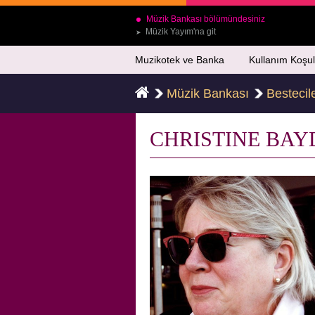
Müzik Bankası bölümündesiniz
Müzik Yayım'na git
➤
Muzikotek ve Banka
Kullanım Koşul
Müzik Bankası
Bestecil
CHRISTINE BA