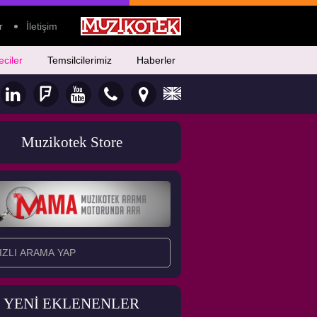
r
İletişim
eciler
Temsilcilerimiz
Haberler
Muzikotek Store
YENİ EKLENENLER