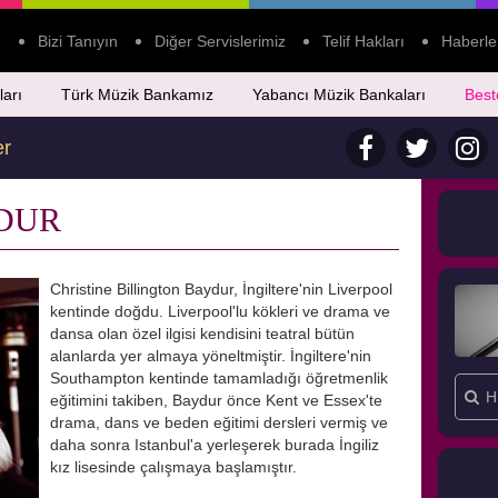
Bizi Tanıyın
Diğer Servislerimiz
Telif Hakları
Haberle
ları
Türk Müzik Bankamız
Yabancı Müzik Bankaları
Best
er
YDUR
Christine Billington Baydur, İngiltere'nin Liverpool
kentinde doğdu. Liverpool'lu kökleri ve drama ve
dansa olan özel ilgisi kendisini teatral bütün
alanlarda yer almaya yöneltmiştir. İngiltere'nin
Southampton kentinde tamamladığı öğretmenlik
eğitimini takiben, Baydur önce Kent ve Essex'te
drama, dans ve beden eğitimi dersleri vermiş ve
daha sonra Istanbul'a yerleşerek burada İngiliz
kız lisesinde çalışmaya başlamıştır.