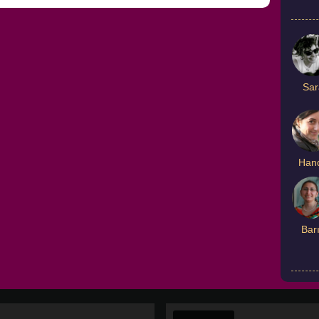
 NOEL
Sar
Han
Bar