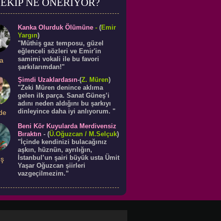
EKİP NE ÖNERİYOR?
Kanka Olurduk Ölümüne
-
(
Emir
Yargın
)
"Müthiş gaz temposu, güzel
eğlenceli sözleri ve Emir'in
samimi vokali ile bu favori
a
şarkılarımdan!"
Şimdi Uzaklardasın
-(
Z. Müren
)
"Zeki Müren denince aklıma
gelen ilk parça. Sanat Güneş’i
adını neden aldığını bu şarkıyı
dinleyince daha iyi anlıyorum. "
de
Beni Kör Kuyularda Merdivensiz
Bıraktın
-
(
Ü.
Oğuzcan
/ M.Selçuk
)
"İçinde kendinizi bulacağınız
aşkın, hüznün, ayrılığın,
İstanbul’un şairi büyük usta Ümit
ış
Yaşar Oğuzcan şiirleri
vazgeçilmezim.”