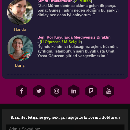
Şimdi Uzaklardasın
-(
Z. Müren
)
"Zeki Müren denince aklıma gelen ilk parça.
Sanat Güneş’i adını neden aldığını bu şarkıyı
dinleyince daha iyi anlıyorum. "
Hande
Beni Kör Kuyularda Merdivensiz Bıraktın
-
(
Ü.
Oğuzcan
/ M.Selçuk
)
"İçinde kendinizi bulacağınız aşkın, hüznün,
ayrılığın, İstanbul’un şairi büyük usta Ümit
Yaşar Oğuzcan şiirleri vazgeçilmezim.”
Barış
Bizimle iletişime geçmek için aşağıdaki formu doldurun