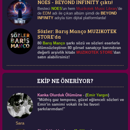
NOES - BEYOND INFINITY çıktı!
Besteci
NOES
'un hem
Muzikotek Music Library
'de
de
EDM
adı ile çıkan albüm şimdi de
BEYOND
INFINITY
adıyla tüm dijital platformlarda!
Sözler: Barış Manço MUZIKOTEK
STORE'da
80
Barış Manço
şarkı sözü ve sözleri eserlerle
ölümsüzleştiren 80 görsel sanatçıyı barındıran
değerli arşivlik kitabı
MUZIKOTEK STORE
'dan
satın alabilirsiniz!
EKİP NE ÖNERİYOR?
Kanka Olurduk Ölümüne
-
(
Emir Yargın
)
"Müthiş gaz temposu, güzel eğlenceli sözleri ve
Emir'in samimi vokali ile bu favori
şarkılarımdan!"
Sara