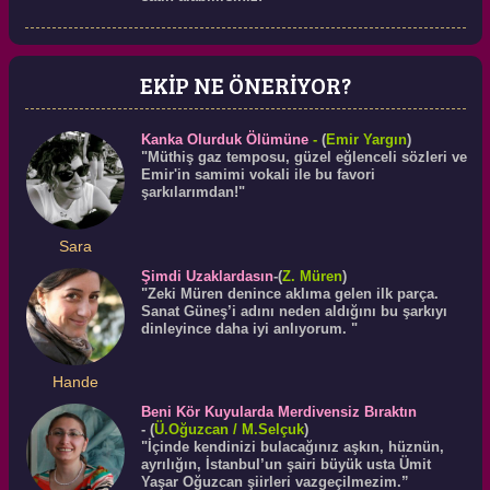
EKİP NE ÖNERİYOR?
Kanka Olurduk Ölümüne
-
(
Emir Yargın
)
"Müthiş gaz temposu, güzel eğlenceli sözleri ve
Emir'in samimi vokali ile bu favori
şarkılarımdan!"
Sara
Şimdi Uzaklardasın
-(
Z. Müren
)
"Zeki Müren denince aklıma gelen ilk parça.
Sanat Güneş’i adını neden aldığını bu şarkıyı
dinleyince daha iyi anlıyorum. "
Hande
Beni Kör Kuyularda Merdivensiz Bıraktın
-
(
Ü.
Oğuzcan
/ M.Selçuk
)
"İçinde kendinizi bulacağınız aşkın, hüznün,
ayrılığın, İstanbul’un şairi büyük usta Ümit
Yaşar Oğuzcan şiirleri vazgeçilmezim.”