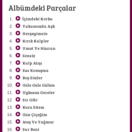
Albümdeki Parçalar
İçimdeki Korku
Yakamozda Aşk
Herşeyimsin
Kırık Kalpler
Umut Ve Hüsran
KONER MEMİLİ
SİMGE YILDIRIM
Sensiz
Kalp Atışı
Sus Konuşma
Boş Sözler
Güle Güle Gülüm
Uykusuz Geceler
Sır Gibi
Kuru Sitem
Gün Çiçeğim
Ateş Ve Yağmur
Sar Beni