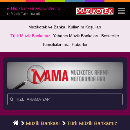
Müzik Bankası bölümündesiniz
Müzik Yayım'na git
➤
Muzikotek ve Banka
Kullanım Koşulları
Türk Müzik Bankamız
Yabancı Müzik Bankaları
Besteciler
Temsilcilerimiz
Haberler
Müzik Bankası
Türk Müzik Bankamız