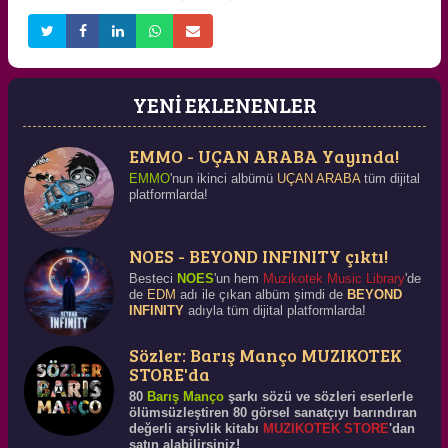
YENİ EKLENENLER
EMMO - UÇAN ARABA Yayında!
EMMO
'nun ikinci albümü
UÇAN ARABA
tüm dijital
platformlarda!
NOES - BEYOND INFINITY çıktı!
Besteci
NOES
'un hem
Muzikotek Music Library
'de
de
EDM
adı ile çıkan albüm şimdi de
BEYOND
INFINITY
adıyla tüm dijital platformlarda!
Sözler: Barış Manço MUZIKOTEK
STORE'da
80
Barış Manço
şarkı sözü ve sözleri eserlerle
ölümsüzleştiren 80 görsel sanatçıyı barındıran
değerli arşivlik kitabı
MUZIKOTEK STORE
'dan
satın alabilirsiniz!