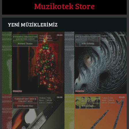
Muzikotek Store
YENİ MÜZİKLERİMİZ
DESTANSI VE
HUZURSUZ FANTEZİ
ŞAHANE NOEL
(MUZ 92)
ZAMANI (MUZ 94)
Fantastik destan ve
Şenlik dolu, yıl sonu anılarına
huzursuzluğun içerisine gömülmüş
yönleik orkestral, retro ve modern
büyüleyici ses manzaraları.