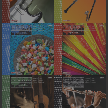
tarzlarda noel / yeni yıl müzikleri.
MAMA'ya bağlanıp bu albümdeki
MAMA'ya bağlanıp bu albümdeki
parçaları dinlemek ve indirmek
parçaları dinlemek ve i...
için tıklayın....
Detaylı Bilgi
Detaylı Bilgi
SOPRANO & BASS
TÜRK SOFT ROCK
CLARINET STINGS &
(MUZ 90)
LINKS (MUZ 89)
Hayat, melankoli, gönül yarısı,
Aralarda alaturka süslemelerin de
pişmanlık ve öz-yansıma gibi
bulunduğu, soprano ve bas klarnet
temaları kapsayan Türk soft rock
sting ve müzikal bağlamlar. Bu
parçaları. MAMA'ya bağlanıp bu
albümde yer alan 125 parçanın
albümdeki parçaları dinlemek ve...
tamamını MAMA'da dinlemek i...
Detaylı Bilgi
Detaylı Bilgi
TÜRKÇE KARIŞTIR VE
FUNKY GİTAR (MUZ
SEÇ (MUZ 88)
87)
Çeşitli tarz, ruh halleri,
enstrümantasyon ve Türkçe
Doğru notaları beklenmedik
vokallerin bir arada bulunduğu
ritimlerle buluşturan, alaturka
karışık şarkılar. MAMA'ya bağlanıp
serpiştirmesiyle arada taşkın funky