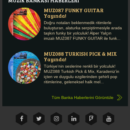
MÜZİK BANKASI HABERLERİ
MUZ087 FUNKY GUITAR
Yayında!
Doğru notaları beklenmedik ritimlerle
buluşturan, alaturka serpiştirmesiyle arada
taşkın funky bir yolculuk! Alper Yalçın
imzalı MUZ087 FUNKY GUITAR ile funk...
MUZ088 TURKISH PICK & MIX
Yayında!
Türkiye’nin seslerine renkli bir yolculuk!
MUZ088 Turkish Pick & Mix, Karadeniz’in
içten ve duygulu ezgilerinden şehirli pop
ritimlerine, geleneksel halk mel...
Tüm Banka Haberlerini Görüntüle