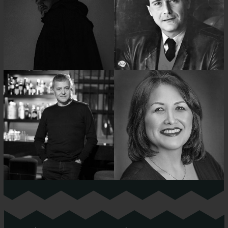
BÜLENT EVCİL
HASAN NİYAZİ TURA
NOES
FERDİ ÖZBEĞEN