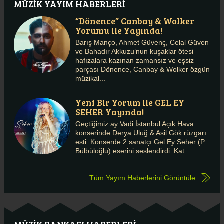
MÜZİK YAYIM HABERLERİ
“Dönence” Canbay & Wolker
Yorumu ile Yayında!
OLCAYTO AHMET
Barış Manço, Ahmet Güvenç, Celal Güven
TUĞSUZ
NAZGÜL GÖZÜTOK
ve Bahadır Akkuzu’nun kuşaklar ötesi
hafızalara kazınan zamansız ve eşsiz
parçası Dönence, Canbay & Wolker özgün
müzikal...
Yeni Bir Yorum ile GEL EY
SEHER Yayında!
Geçtiğimiz ay Vadi İstanbul Açık Hava
konserinde Derya Uluğ & Asil Gök rüzgarı
esti. Konserde 2 sanatçı Gel Ey Seher (P.
Bülbüloğlu) eserini seslendirdi. Kat...
Tüm Yayım Haberlerini Görüntüle