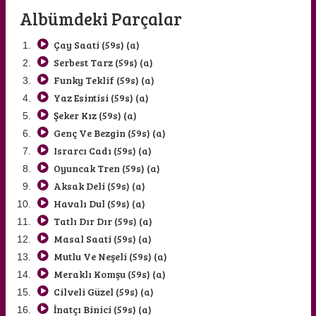
Albümdeki Parçalar
Çay Saati (59s) (a)
Serbest Tarz (59s) (a)
Funky Teklif (59s) (a)
Yaz Esintisi (59s) (a)
Şeker Kız (59s) (a)
ENİS SERKAN AYMAN
OYA ERKAYA AYMAN
Genç Ve Bezgin (59s) (a)
Israrcı Cadı (59s) (a)
Oyuncak Tren (59s) (a)
Aksak Deli (59s) (a)
Havalı Dul (59s) (a)
Tatlı Dır Dır (59s) (a)
Masal Saati (59s) (a)
Mutlu Ve Neşeli (59s) (a)
Meraklı Komşu (59s) (a)
Cilveli Güzel (59s) (a)
İnatçı Binici (59s) (a)