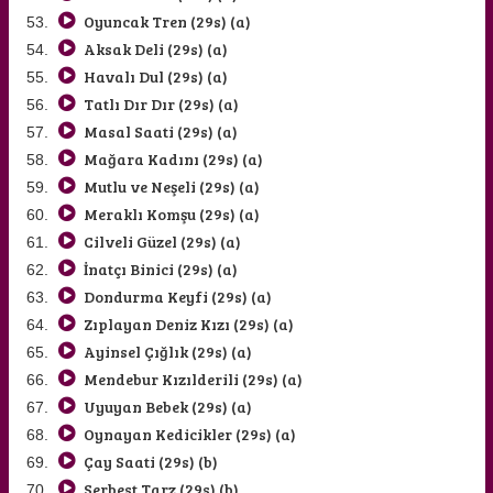
Oyuncak Tren (29s) (a)
Aksak Deli (29s) (a)
Havalı Dul (29s) (a)
Tatlı Dır Dır (29s) (a)
Masal Saati (29s) (a)
Mağara Kadını (29s) (a)
Mutlu ve Neşeli (29s) (a)
Meraklı Komşu (29s) (a)
Cilveli Güzel (29s) (a)
İnatçı Binici (29s) (a)
Dondurma Keyfi (29s) (a)
Zıplayan Deniz Kızı (29s) (a)
Ayinsel Çığlık (29s) (a)
Mendebur Kızılderili (29s) (a)
Uyuyan Bebek (29s) (a)
Oynayan Kedicikler (29s) (a)
Çay Saati (29s) (b)
Serbest Tarz (29s) (b)