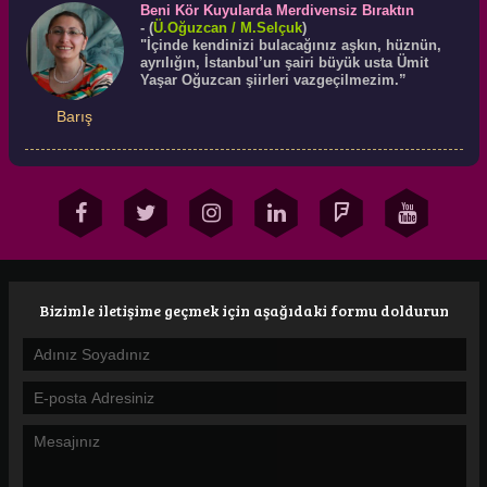
Beni Kör Kuyularda Merdivensiz Bıraktın
-
(
Ü.
Oğuzcan
/ M.Selçuk
)
"İçinde kendinizi bulacağınız aşkın, hüznün,
ayrılığın, İstanbul’un şairi büyük usta Ümit
Yaşar Oğuzcan şiirleri vazgeçilmezim.”
Barış
Bizimle iletişime geçmek için aşağıdaki formu doldurun