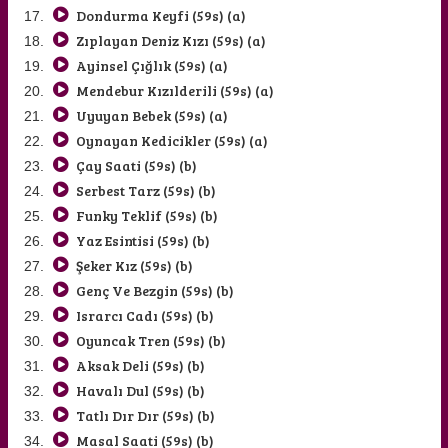
Dondurma Keyfi (59s) (a)
Zıplayan Deniz Kızı (59s) (a)
Ayinsel Çığlık (59s) (a)
Mendebur Kızılderili (59s) (a)
Uyuyan Bebek (59s) (a)
Oynayan Kedicikler (59s) (a)
Çay Saati (59s) (b)
Serbest Tarz (59s) (b)
Funky Teklif (59s) (b)
Yaz Esintisi (59s) (b)
Şeker Kız (59s) (b)
Genç Ve Bezgin (59s) (b)
Israrcı Cadı (59s) (b)
Oyuncak Tren (59s) (b)
Aksak Deli (59s) (b)
Havalı Dul (59s) (b)
Tatlı Dır Dır (59s) (b)
Masal Saati (59s) (b)