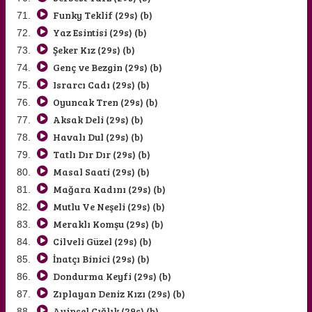
Funky Teklif (29s) (b)
Yaz Esintisi (29s) (b)
Şeker Kız (29s) (b)
Genç ve Bezgin (29s) (b)
Israrcı Cadı (29s) (b)
Oyuncak Tren (29s) (b)
Aksak Deli (29s) (b)
Havalı Dul (29s) (b)
Tatlı Dır Dır (29s) (b)
Masal Saati (29s) (b)
Mağara Kadını (29s) (b)
Mutlu Ve Neşeli (29s) (b)
Meraklı Komşu (29s) (b)
Cilveli Güzel (29s) (b)
İnatçı Binici (29s) (b)
Dondurma Keyfi (29s) (b)
Zıplayan Deniz Kızı (29s) (b)
Ayinsel Çığlık (29s) (b)