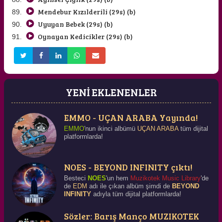
Mendebur Kızılderili (29s) (b)
Uyuyan Bebek (29s) (b)
Oynayan Kedicikler (29s) (b)
YENİ EKLENENLER
EMMO - UÇAN ARABA Yayında!
EMMO
'nun ikinci albümü
UÇAN ARABA
tüm dijital
platformlarda!
NOES - BEYOND INFINITY çıktı!
Besteci
NOES
'un hem
Muzikotek Music Library
'de
de
EDM
adı ile çıkan albüm şimdi de
BEYOND
INFINITY
adıyla tüm dijital platformlarda!
Sözler: Barış Manço MUZIKOTEK