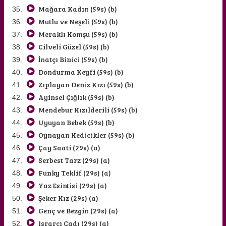
Mağara Kadın (59s) (b)
Mutlu ve Neşeli (59s) (b)
Meraklı Komşu (59s) (b)
Cilveli Güzel (59s) (b)
İnatçı Binici (59s) (b)
Dondurma Keyfi (59s) (b)
Zıplayan Deniz Kızı (59s) (b)
Ayinsel Çığlık (59s) (b)
Mendebur Kızılderili (59s) (b)
Uyuyan Bebek (59s) (b)
Oynayan Kedicikler (59s) (b)
Çay Saati (29s) (a)
Serbest Tarz (29s) (a)
Funky Teklif (29s) (a)
Yaz Esintisi (29s) (a)
Şeker Kız (29s) (a)
Genç ve Bezgin (29s) (a)
Israrcı Cadı (29s) (a)