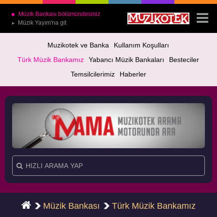
Müzik Bankası bölümündesiniz
Müzik Yayım'na git
➤
Muzikotek ve Banka
Kullanım Koşulları
Türk Müzik Bankamız
Yabancı Müzik Bankaları
Besteciler
Temsilcilerimiz
Haberler
Müzik Bankası
Türk Müzik Bankamız