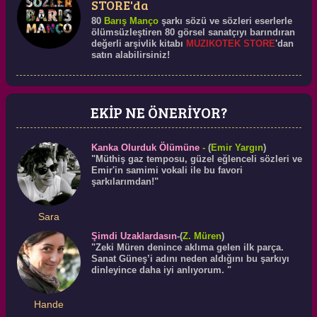
STORE'da
80
Barış Manço
şarkı sözü ve sözleri eserlerle
ölümsüzleştiren 80 görsel sanatçıyı barındıran
değerli arşivlik kitabı
MUZIKOTEK STORE
'dan
satın alabilirsiniz!
EKİP NE ÖNERİYOR?
Kanka Olurduk Ölümüne
-
(
Emir Yargın
)
"Müthiş gaz temposu, güzel eğlenceli sözleri ve
Emir'in samimi vokali ile bu favori
şarkılarımdan!"
Sara
Şimdi Uzaklardasın
-(
Z. Müren
)
"Zeki Müren denince aklıma gelen ilk parça.
Sanat Güneş’i adını neden aldığını bu şarkıyı
dinleyince daha iyi anlıyorum. "
Hande