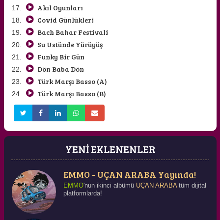
Akıl Oyunları
Covid Günlükleri
Bach Bahar Festivali
Su Üstünde Yürüyüş
Funky Bir Gün
Dön Baba Dön
Türk Marşı Basso (A)
Türk Marşı Basso (B)
YENİ EKLENENLER
EMMO - UÇAN ARABA Yayında!
EMMO
'nun ikinci albümü
UÇAN ARABA
tüm dijital
platformlarda!