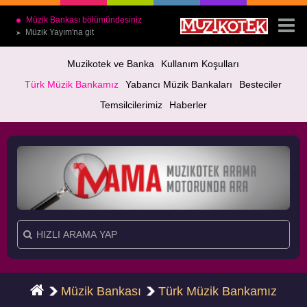
Müzik Bankası bölümündesiniz
Müzik Yayım'na git
➤
Muzikotek ve Banka
Kullanım Koşulları
Türk Müzik Bankamız
Yabancı Müzik Bankaları
Besteciler
Temsilcilerimiz
Haberler
Müzik Bankası
Türk Müzik Bankamız