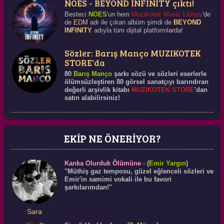
NOES - BEYOND INFINITY çıktı!
Besteci
NOES
'un hem
Muzikotek Music Library
'de
de
EDM
adı ile çıkan albüm şimdi de
BEYOND
INFINITY
adıyla tüm dijital platformlarda!
Sözler: Barış Manço MUZIKOTEK
STORE'da
80
Barış Manço
şarkı sözü ve sözleri eserlerle
ölümsüzleştiren 80 görsel sanatçıyı barındıran
değerli arşivlik kitabı
MUZIKOTEK STORE
'dan
satın alabilirsiniz!
EKİP NE ÖNERİYOR?
Kanka Olurduk Ölümüne
-
(
Emir Yargın
)
"Müthiş gaz temposu, güzel eğlenceli sözleri ve
Emir'in samimi vokali ile bu favori
şarkılarımdan!"
Sara