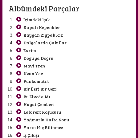
Albümdeki Parçalar
İçimdeki Işık
Kapalı Kepenkler
Kaygan Zıypak Kız
Dalgalarda Çakıllar
Evrim
EYLEM PELİT
Doğu’ya Doğru
Mavi Tren
Uzun Yaz
Funkomatik
Bir İleri Bir Geri
Bu Elveda Mı
Hayat Çemberi
Labirent Koşucusu
Yağmurlu Hafta Sonu
Yarın Hiç Bilinmez
İş Çıkışı