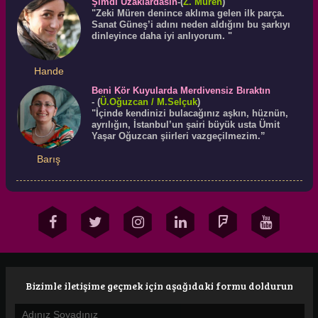
Şimdi Uzaklardasın
-(
Z. Müren
)
"Zeki Müren denince aklıma gelen ilk parça.
Sanat Güneş’i adını neden aldığını bu şarkıyı
dinleyince daha iyi anlıyorum. "
Hande
Beni Kör Kuyularda Merdivensiz Bıraktın
-
(
Ü.
Oğuzcan
/ M.Selçuk
)
"İçinde kendinizi bulacağınız aşkın, hüznün,
ayrılığın, İstanbul’un şairi büyük usta Ümit
Yaşar Oğuzcan şiirleri vazgeçilmezim.”
Barış
Bizimle iletişime geçmek için aşağıdaki formu doldurun