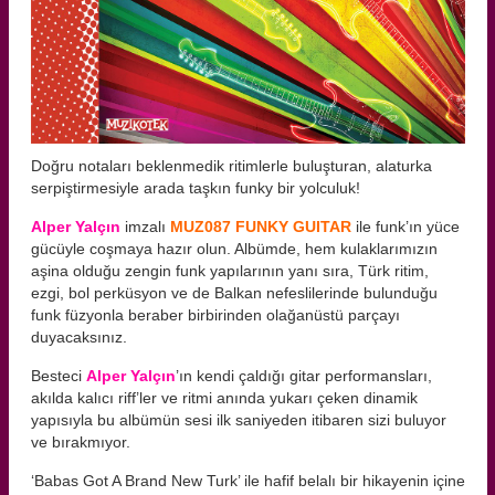
Doğru notaları beklenmedik ritimlerle buluşturan, alaturka
serpiştirmesiyle arada taşkın funky bir yolculuk!
Alper Yalçın
imzalı
MUZ087 FUNKY GUITAR
ile funk’ın yüce
gücüyle coşmaya hazır olun. Albümde, hem kulaklarımızın
aşina olduğu zengin funk yapılarının yanı sıra, Türk ritim,
ezgi, bol perküsyon ve de Balkan nefeslilerinde bulunduğu
funk füzyonla beraber birbirinden olağanüstü parçayı
duyacaksınız.
Besteci
Alper Yalçın
’ın kendi çaldığı gitar performansları,
akılda kalıcı riff’ler ve ritmi anında yukarı çeken dinamik
yapısıyla bu albümün sesi ilk saniyeden itibaren sizi buluyor
ve bırakmıyor.
‘Babas Got A Brand New Turk’ ile hafif belalı bir hikayenin içine