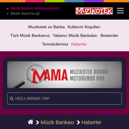
Müzik Bankası bölümündesiniz
Müzik Yayım'na git
➤
Muzikotek ve Banka
Kullanım Koşulları
Türk Müzik Bankamız
Yabancı Müzik Bankaları
Besteciler
Temsilcilerimiz
Haberler
Müzik Bankası
Haberler