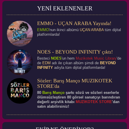
YENİ EKLENENLER
EMMO - UÇAN ARABA Yayında!
EMMO
'nun ikinci albümü
UÇAN ARABA
tüm dijital
platformlarda!
NOES - BEYOND INFINITY çıktı!
Besteci
NOES
'un hem
Muzikotek Music Library
'de
de
EDM
adı ile çıkan albüm şimdi de
BEYOND
INFINITY
adıyla tüm dijital platformlarda!
Sözler: Barış Manço MUZIKOTEK
STORE'da
80
Barış Manço
şarkı sözü ve sözleri eserlerle
ölümsüzleştiren 80 görsel sanatçıyı barındıran
değerli arşivlik kitabı
MUZIKOTEK STORE
'dan
satın alabilirsiniz!