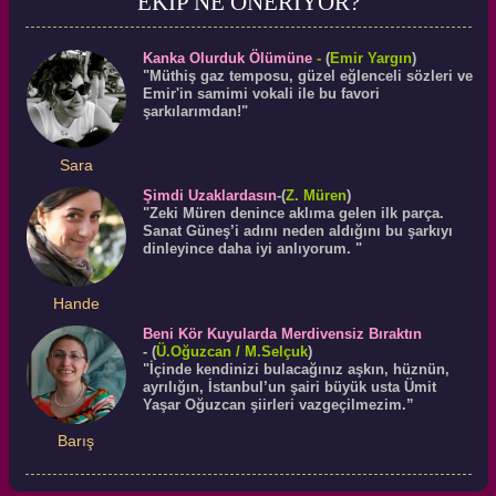
EKİP NE ÖNERİYOR?
Kanka Olurduk Ölümüne
-
(
Emir Yargın
)
"Müthiş gaz temposu, güzel eğlenceli sözleri ve
Emir'in samimi vokali ile bu favori
şarkılarımdan!"
Sara
Şimdi Uzaklardasın
-(
Z. Müren
)
"Zeki Müren denince aklıma gelen ilk parça.
Sanat Güneş’i adını neden aldığını bu şarkıyı
dinleyince daha iyi anlıyorum. "
Hande
Beni Kör Kuyularda Merdivensiz Bıraktın
-
(
Ü.
Oğuzcan
/ M.Selçuk
)
"İçinde kendinizi bulacağınız aşkın, hüznün,
ayrılığın, İstanbul’un şairi büyük usta Ümit
Yaşar Oğuzcan şiirleri vazgeçilmezim.”
Barış