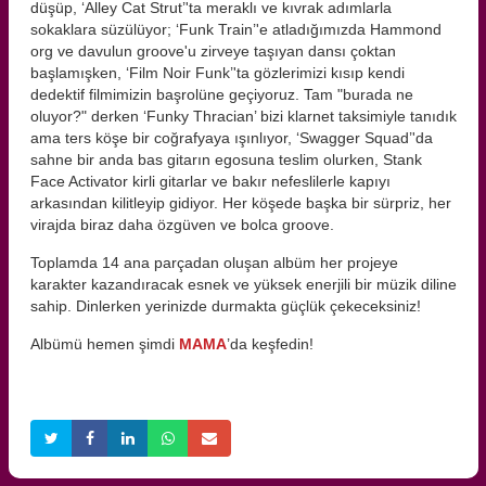
düşüp, ‘Alley Cat Strut’'ta meraklı ve kıvrak adımlarla
sokaklara süzülüyor; ‘Funk Train’'e atladığımızda Hammond
org ve davulun groove'u zirveye taşıyan dansı çoktan
başlamışken, ‘Film Noir Funk’'ta gözlerimizi kısıp kendi
dedektif filmimizin başrolüne geçiyoruz. Tam "burada ne
oluyor?" derken ‘Funky Thracian’ bizi klarnet taksimiyle tanıdık
ama ters köşe bir coğrafyaya ışınlıyor, ‘Swagger Squad’'da
sahne bir anda bas gitarın egosuna teslim olurken, Stank
Face Activator kirli gitarlar ve bakır nefeslilerle kapıyı
arkasından kilitleyip gidiyor. Her köşede başka bir sürpriz, her
virajda biraz daha özgüven ve bolca groove.
Toplamda 14 ana parçadan oluşan albüm her projeye
karakter kazandıracak esnek ve yüksek enerjili bir müzik diline
sahip. Dinlerken yerinizde durmakta güçlük çekeceksiniz!
Albümü hemen şimdi
MAMA
’da keşfedin!