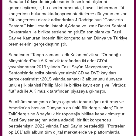
Sanatçı Türkiyede birçok eserin ilk seslendirilişlerini
gerçekleştirmiştir, bu eserler arasında; Lowell Lieberman flüt
konçertosu bulunmaktadır,ayrıca otoritelerce dünyanın en zor
flüt konçertosu olarak adlandırılan J.Rodrigo’nun ”Concierto
Pastoral” isimli eserini İstanbul,Adana ve İzmir Devlet Senfoni
Orkestraları ile birlikte seslendirmiştir.En son olarakta Fazıl
Say ve Kamuran İncenin flüt konçertolarının Dünya ve Türkiye
premierlerini gerçekleştirmiştir.
Sanatcının ‘’Tango zamanı’’ adlı Kalan müzik ve ‘’Ortadoğu
Minyatürleri’’adlı A.K müzik tarafından iki adet CD’si
yayınlanmıstır.2013 yılında Fazil Say’ın Mezopotamya
Senfonisinde solist olarak yer almis’ CD ve DVD kayıtları
gerceklestirmistir.2015 yılında sanatcı 3.albümünü dünyaca
ünlü eşlik pianisti Phillip Moll ile birlikte kayıt etmiş ve ‘’Virtüoz
flüt’’ adı ile A.K müzik tarafından piyasaya çıkmıştır.
Bu albüm sanatçının dünya çapında tanınırlığını arttırmış ve
Amerika’da basılan Dünyanın en ünlü flüt dergisi olan;”Flute
Talk”dergisine 8 sayfalık bir röportajla birlikte kapak olmuştur.
Fazıl Say sanatçının adına adadığı bir flüt konçertosu
bestelemiştir. 2022 yılında Fazıl Say’ın bestelediği “Portreler
op.101”adlı albüm tüm dijital marketlerde ve platformlarda