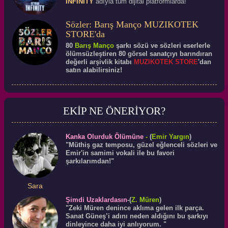
INFINITY
adıyla tüm dijital platformlarda!
Sözler: Barış Manço MUZIKOTEK
STORE'da
80
Barış Manço
şarkı sözü ve sözleri eserlerle
ölümsüzleştiren 80 görsel sanatçıyı barındıran
değerli arşivlik kitabı
MUZIKOTEK STORE
'dan
satın alabilirsiniz!
EKİP NE ÖNERİYOR?
Kanka Olurduk Ölümüne
-
(
Emir Yargın
)
"Müthiş gaz temposu, güzel eğlenceli sözleri ve
Emir'in samimi vokali ile bu favori
şarkılarımdan!"
Sara
Şimdi Uzaklardasın
-(
Z. Müren
)
"Zeki Müren denince aklıma gelen ilk parça.
Sanat Güneş’i adını neden aldığını bu şarkıyı
dinleyince daha iyi anlıyorum. "