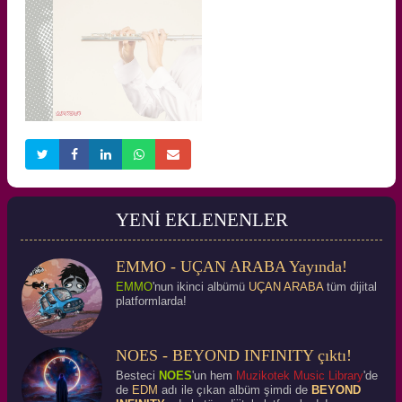
YENİ EKLENENLER
EMMO - UÇAN ARABA Yayında!
SOLO FLÜT
Detaylı Bilgi
EMMO
'nun ikinci albümü
UÇAN ARABA
tüm dijital
platformlarda!
NOES - BEYOND INFINITY çıktı!
Besteci
NOES
'un hem
Muzikotek Music Library
'de
de
EDM
adı ile çıkan albüm şimdi de
BEYOND