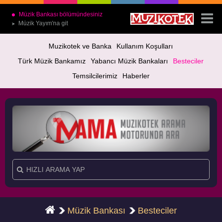
Müzik Bankası bölümündesiniz
Müzik Yayım'na git
➤
Muzikotek ve Banka
Kullanım Koşulları
Türk Müzik Bankamız
Yabancı Müzik Bankaları
Besteciler
Temsilcilerimiz
Haberler
Müzik Bankası
Besteciler