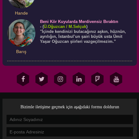
Hande
Beni Kör Kuyularda Merdivensiz Bıraktın
-
(
Ü.
Oğuzcan
/ M.Selçuk
)
"İçinde kendinizi bulacağınız aşkın, hüznün,
ayrılığın, İstanbul’un şairi büyük usta Ümit
Yaşar Oğuzcan şiirleri vazgeçilmezim.”
Barış
Bizimle iletişime geçmek için aşağıdaki formu doldurun