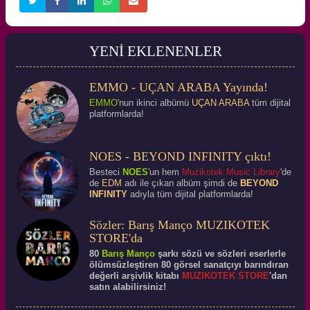
YENİ EKLENENLER
EMMO - UÇAN ARABA Yayında!
EMMO
'nun ikinci albümü
UÇAN ARABA
tüm dijital
platformlarda!
NOES - BEYOND INFINITY çıktı!
Besteci
NOES
'un hem
Muzikotek Music Library
'de
de
EDM
adı ile çıkan albüm şimdi de
BEYOND
INFINITY
adıyla tüm dijital platformlarda!
Sözler: Barış Manço MUZIKOTEK
STORE'da
80
Barış Manço
şarkı sözü ve sözleri eserlerle
ölümsüzleştiren 80 görsel sanatçıyı barındıran
değerli arşivlik kitabı
MUZIKOTEK STORE
'dan
satın alabilirsiniz!