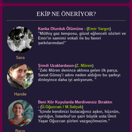
EKİP NE ÖNERİYOR?
Kanka Olurduk Ölümüne
-
(
Emir Yargın
)
"Müthiş gaz temposu, güzel eğlenceli sözleri ve
Emir'in samimi vokali ile bu favori
şarkılarımdan!"
Sara
Şimdi Uzaklardasın
-(
Z. Müren
)
"Zeki Müren denince aklıma gelen ilk parça.
Sanat Güneş’i adını neden aldığını bu şarkıyı
dinleyince daha iyi anlıyorum. "
Hande
Beni Kör Kuyularda Merdivensiz Bıraktın
-
(
Ü.
Oğuzcan
/ M.Selçuk
)
"İçinde kendinizi bulacağınız aşkın, hüznün,
ayrılığın, İstanbul’un şairi büyük usta Ümit
Yaşar Oğuzcan şiirleri vazgeçilmezim.”
Barış