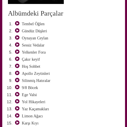
Albümdeki Parçalar
Tembel Öğlen
Gündüz Düşleri
Oynayan Ceylan
Sessiz Vedalar
AKIN ERDEM
Yelkenler Fora
ERTÜBEY
Çakır keyif
Hoş Sohbet
Apollo Zeytinleri
Silinmiş Hatıralar
9/8 Böcek
Ege Valsi
Yol Hikayeleri
Yaz Kaçamakları
Limon Ağacı
Karşı Kıyı