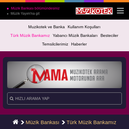
Müzik Bankası bölümündesiniz
Müzik Yayım'na git
➤
Muzikotek ve Banka
Kullanım Koşulları
Türk Müzik Bankamız
Yabancı Müzik Bankaları
Besteciler
Temsilcilerimiz
Haberler
Müzik Bankası
Türk Müzik Bankamız