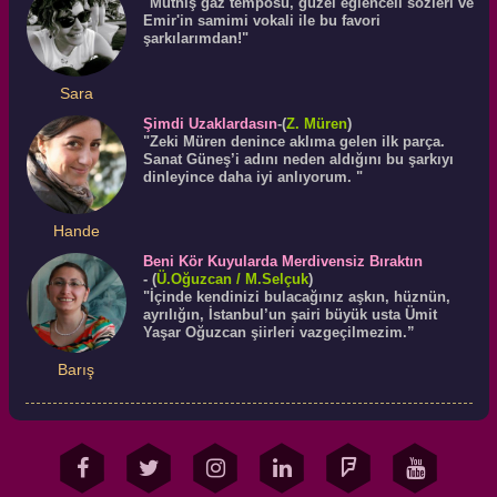
"Müthiş gaz temposu, güzel eğlenceli sözleri ve
Emir'in samimi vokali ile bu favori
şarkılarımdan!"
Sara
Şimdi Uzaklardasın
-(
Z. Müren
)
"Zeki Müren denince aklıma gelen ilk parça.
Sanat Güneş’i adını neden aldığını bu şarkıyı
dinleyince daha iyi anlıyorum. "
Hande
Beni Kör Kuyularda Merdivensiz Bıraktın
-
(
Ü.
Oğuzcan
/ M.Selçuk
)
"İçinde kendinizi bulacağınız aşkın, hüznün,
ayrılığın, İstanbul’un şairi büyük usta Ümit
Yaşar Oğuzcan şiirleri vazgeçilmezim.”
Barış