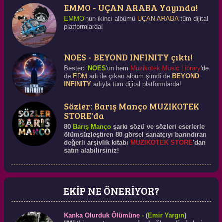
TÜRK PSYCHEDELIC
EMMO - UÇAN ARABA Yayında!
SURF ROCK
Detaylı Bilgi
EMMO
'nun ikinci albümü
UÇAN ARABA
tüm dijital
platformlarda!
NOES - BEYOND INFINITY çıktı!
Besteci
NOES
'un hem
Muzikotek Music Library
'de
de
EDM
adı ile çıkan albüm şimdi de
BEYOND
INFINITY
adıyla tüm dijital platformlarda!
Sözler: Barış Manço MUZIKOTEK
STORE'da
80
Barış Manço
şarkı sözü ve sözleri eserlerle
ölümsüzleştiren 80 görsel sanatçıyı barındıran
değerli arşivlik kitabı
MUZIKOTEK STORE
'dan
satın alabilirsiniz!
EKİP NE ÖNERİYOR?
Kanka Olurduk Ölümüne
-
(
Emir Yargın
)