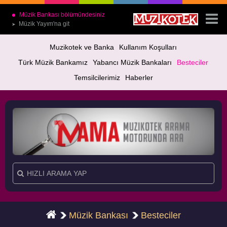
Müzik Bankası bölümündesiniz
Müzik Yayım'na git
➤
Muzikotek ve Banka
Kullanım Koşulları
Türk Müzik Bankamız
Yabancı Müzik Bankaları
Besteciler
Temsilcilerimiz
Haberler
Müzik Bankası
Besteciler