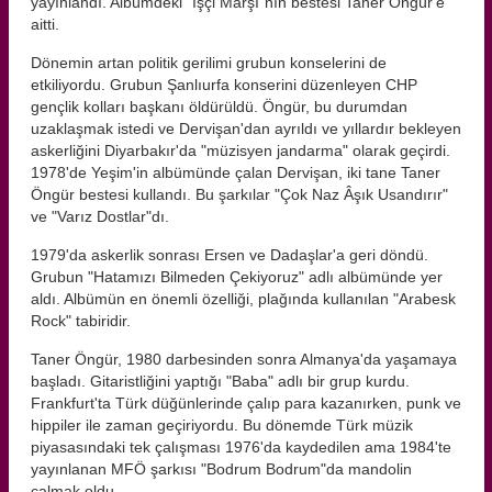
yayınlandı. Albümdeki "İşçi Marşı"nın bestesi Taner Öngür'e
aitti.
Dönemin artan politik gerilimi grubun konselerini de
etkiliyordu. Grubun Şanlıurfa konserini düzenleyen CHP
gençlik kolları başkanı öldürüldü. Öngür, bu durumdan
uzaklaşmak istedi ve Dervişan'dan ayrıldı ve yıllardır bekleyen
askerliğini Diyarbakır'da "müzisyen jandarma" olarak geçirdi.
1978'de Yeşim'in albümünde çalan Dervişan, iki tane Taner
Öngür bestesi kullandı. Bu şarkılar "Çok Naz Âşık Usandırır"
ve "Varız Dostlar"dı.
1979'da askerlik sonrası Ersen ve Dadaşlar'a geri döndü.
Grubun "Hatamızı Bilmeden Çekiyoruz" adlı albümünde yer
aldı. Albümün en önemli özelliği, plağında kullanılan "Arabesk
Rock" tabiridir.
Taner Öngür, 1980 darbesinden sonra Almanya'da yaşamaya
başladı. Gitaristliğini yaptığı "Baba" adlı bir grup kurdu.
Frankfurt'ta Türk düğünlerinde çalıp para kazanırken, punk ve
hippiler ile zaman geçiriyordu. Bu dönemde Türk müzik
piyasasındaki tek çalışması 1976'da kaydedilen ama 1984'te
yayınlanan MFÖ şarkısı "Bodrum Bodrum"da mandolin
çalmak oldu.