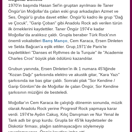
1970'in başında Hasan Sel'in gruptan ayrılması ile Taner
Öngür'ün Moğollar'da çalan eski grup arkadaşları Azmet ve
Ses, Öngür'ü gruba davet ettiler. Öngür'lü kadro ile grup "Dağ
ve Çocuk", "Garip Çoban" gibi Anadolu Rock adı verilen türün
ilk örneklerini kaydettiler. Taner Öngür 1974'e kadar
Moğollar'da aralıksız çaldı. Grupla beraber Türk Rock'ının
önemli vokalistleri
Barış Manço
, Cem Karaca, Ersen Dinleten
ve Selda Bağcan'a eşlik ettiler. Grup,1971'de Paris'te
kaydettikleri "Danses et Rythmes de la Turquie" ile "Academie
Charles Cros" büyük plak ödülünü kazandılar.
Grubun yanında, Ersen Dinleten'in ilk 1 numara 45'liğinde
"Kozan Dağı" şarkısında elektro ve akustik gitar, "Kara Yazı"
şarkısında ise bas gitar çaldı. Sonraki plak "Sor Kendine /
Garip Gönlüm"de de Moğollar ile çalan Öngür, Sor Kendine
şarkısının müziğini de besteledi.
Moğollar'ın Cem Karaca ile çalıştığı dönemin sonunda, müzik
olarak Anadolu Rock yerine Progresif Rock yapmaya karar
verdi. 1974'te Aydın Cakuş, Kılıç Danışman ve Nur Yenal ile
Tank adlı bir grup kurdu. Grupla bir 45'lik kaydetseler de
Diskotür firması, plağın satılmayacağını söylemeyip
yayınlamayınca, Öngür kayıtları imha etti.