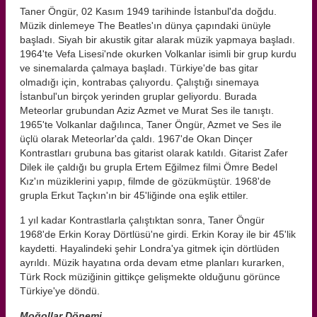
Taner Öngür, 02 Kasım 1949 tarihinde İstanbul'da doğdu.
Müzik dinlemeye The Beatles'ın dünya çapındaki ünüyle
başladı. Siyah bir akustik gitar alarak müzik yapmaya başladı.
1964'te Vefa Lisesi'nde okurken Volkanlar isimli bir grup kurdu
ve sinemalarda çalmaya başladı. Türkiye'de bas gitar
olmadığı için, kontrabas çalıyordu. Çalıştığı sinemaya
İstanbul'un birçok yerinden gruplar geliyordu. Burada
Meteorlar grubundan Aziz Azmet ve Murat Ses ile tanıştı.
1965'te Volkanlar dağılınca, Taner Öngür, Azmet ve Ses ile
üçlü olarak Meteorlar'da çaldı. 1967'de Okan Dinçer
Kontrastları grubuna bas gitarist olarak katıldı. Gitarist Zafer
Dilek ile çaldığı bu grupla Ertem Eğilmez filmi Ömre Bedel
Kız'ın müziklerini yapıp, filmde de gözükmüştür. 1968'de
grupla Erkut Taçkın'ın bir 45'liğinde ona eşlik ettiler.
1 yıl kadar Kontrastlarla çalıştıktan sonra, Taner Öngür
1968'de Erkin Koray Dörtlüsü'ne girdi. Erkin Koray ile bir 45'lik
kaydetti. Hayalindeki şehir Londra'ya gitmek için dörtlüden
ayrıldı. Müzik hayatına orda devam etme planları kurarken,
Türk Rock müziğinin gittikçe gelişmekte olduğunu görünce
Türkiye'ye döndü.
Moğollar Dönemi