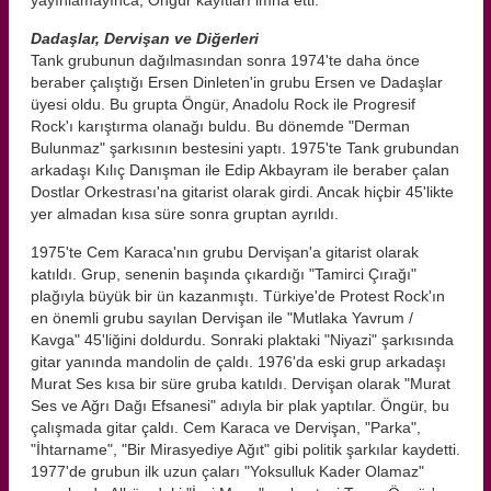
Dadaşlar, Dervişan ve Diğerleri
Tank grubunun dağılmasından sonra 1974'te daha önce
beraber çalıştığı Ersen Dinleten'in grubu Ersen ve Dadaşlar
üyesi oldu. Bu grupta Öngür, Anadolu Rock ile Progresif
Rock'ı karıştırma olanağı buldu. Bu dönemde "Derman
Bulunmaz" şarkısının bestesini yaptı. 1975'te Tank grubundan
arkadaşı Kılıç Danışman ile Edip Akbayram ile beraber çalan
Dostlar Orkestrası'na gitarist olarak girdi. Ancak hiçbir 45'likte
yer almadan kısa süre sonra gruptan ayrıldı.
1975'te Cem Karaca'nın grubu Dervişan'a gitarist olarak
katıldı. Grup, senenin başında çıkardığı "Tamirci Çırağı"
plağıyla büyük bir ün kazanmıştı. Türkiye'de Protest Rock'ın
en önemli grubu sayılan Dervişan ile "Mutlaka Yavrum /
Kavga" 45'liğini doldurdu. Sonraki plaktaki "Niyazi" şarkısında
gitar yanında mandolin de çaldı. 1976'da eski grup arkadaşı
Murat Ses kısa bir süre gruba katıldı. Dervişan olarak "Murat
Ses ve Ağrı Dağı Efsanesi" adıyla bir plak yaptılar. Öngür, bu
çalışmada gitar çaldı. Cem Karaca ve Dervişan, "Parka",
"İhtarname", "Bir Mirasyediye Ağıt" gibi politik şarkılar kaydetti.
1977'de grubun ilk uzun çaları "Yoksulluk Kader Olamaz"