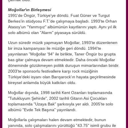
Moğollar'ın Birleşmesi
1991'de Öngür, Türkiye'ye döndü. Fuat Güner ve Turgut
Berkes'in stüdyosu F.T.'de çalışmaya başladı. 1993'te Orhan
Atasoy'un "Yanmışız" albümünün kayıtlarını yaptı. Aynı yıl ilk
solo albümü olan "Alarm" piyasaya sürüldü.
Uzun süredir müzik yapmayan Moğollar, 1993'te düzenlenen
bir imza kampanyası ile müziğe geri döndü. 1994'te
yayınlanan "Moğollar '94" ile birlikte, Taner Öngür bu grupta
bas gitar çalmaya devam etmektedir. Daha önceki Moğollar
döneminde gözükmeyen politik duruşun mimarlarından biridir.
2003'te sponsorlu festivallere karşı rock müziğinin
Türkiye'deki isyanı olan Barışarock'ın hayata geçirilmesinde
bireysel anlamda büyük katkıları oldu.
Moğollar dışında, 1998 tarihli Kent Ozanları toplamasında
"Tutukluyum Şehirde", 2002 tarihli Gitarın Asi Çocukları
toplamasında "Uzaya Bak" şarkısıyla yer aldı. 2005'te solo
albümü "Evde Tek Başına" yayınlandı.
Moğollarla çalışmaları halen devam etmektedir, bunun
yanında, solo çalışmalarını yürüttüğü "43.75" isimli grubu ile