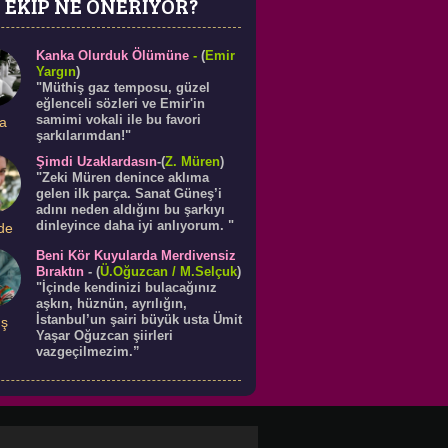
EKİP NE ÖNERİYOR?
Kanka Olurduk Ölümüne
-
(
Emir
Yargın
)
"Müthiş gaz temposu, güzel
eğlenceli sözleri ve Emir'in
samimi vokali ile bu favori
a
şarkılarımdan!"
Şimdi Uzaklardasın
-(
Z. Müren
)
"Zeki Müren denince aklıma
gelen ilk parça. Sanat Güneş’i
adını neden aldığını bu şarkıyı
dinleyince daha iyi anlıyorum. "
de
Beni Kör Kuyularda Merdivensiz
Bıraktın
-
(
Ü.
Oğuzcan
/ M.Selçuk
)
"İçinde kendinizi bulacağınız
aşkın, hüznün, ayrılığın,
İstanbul’un şairi büyük usta Ümit
ış
Yaşar Oğuzcan şiirleri
vazgeçilmezim.”