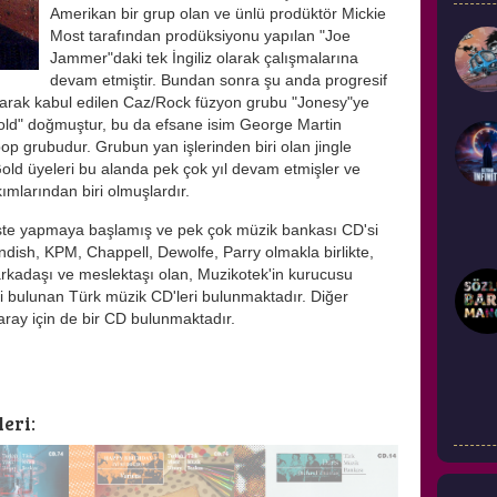
Amerikan bir grup olan ve ünlü prodüktör Mickie
Most tarafından prodüksiyonu yapılan "Joe
Jammer"daki tek İngiliz olarak çalışmalarına
devam etmiştir. Bundan sonra şu anda progresif
 olarak kabul edilen Caz/Rock füzyon grubu "Jonesy"ye
Gold" doğmuştur, bu da efsane isim George Martin
op grubudur. Grubun yan işlerinden biri olan jingle
Gold üyeleri bu alanda pek çok yıl devam etmişler ve
kımlarından biri olmuşlardır.
ste yapmaya başlamış ve pek çok müzik bankası CD'si
dish, KPM, Chappell, Dewolfe, Parry olmakla birlikte,
 arkadaşı ve meslektaşı olan, Muzikotek'in kurucusu
ri bulunan Türk müzik CD'leri bulunmaktadır. Diğer
aray için de bir CD bulunmaktadır.
eri: