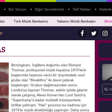
Bizi Tanıyın
Diğer Servislerimiz
Telif Hakları
Haberle
ları
Türk Müzik Bankamız
Yabancı Müzik Bankaları
Best
er
AS
Birmingham, İngiltere doğumlu olan Richard
Thomas, profesyonel müzik hayatına 1970'lerin
başlarında heyecan verici bir 'psychedelic soul'
grubu olan "Breakthru" ile davul çalarak
başlamıştır. Grubun dağılmasından sonra
Londra'ya taşınan Thomas, sektör içinde gitarist
olarak çalışmış, Alexis Korner'dan Lord Sutch'a,
"Supertramp"e kadar muhtelif müzisyenlerle
birlikte çalmıştır. "Hair" şovunun tur kadrosu için
1974'te müzik direktörlüğü yapmıştır. Daha sonra