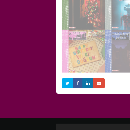
ŞAHANE NOEL
BİLİM KUR
ZAMANI
ELEMENTLE
Detaylı Bilgi
Detaylı Bilgi
AMERİKA'N
İYİ Kİ DOĞDUN 2
GERÇEK SES
Detaylı Bilgi
Detaylı Bilgi