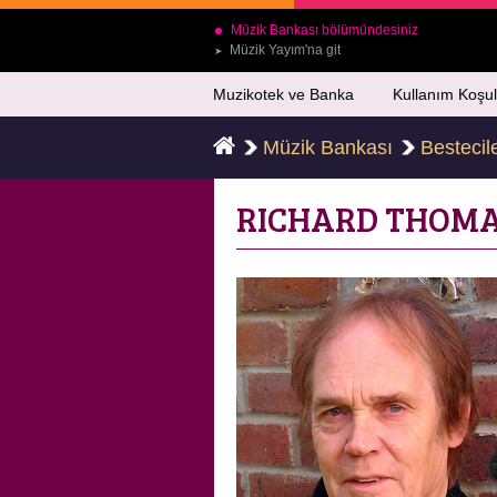
Müzik Bankası bölümündesiniz
Müzik Yayım'na git
➤
Muzikotek ve Banka
Kullanım Koşul
Müzik Bankası
Bestecil
RICHARD THOM