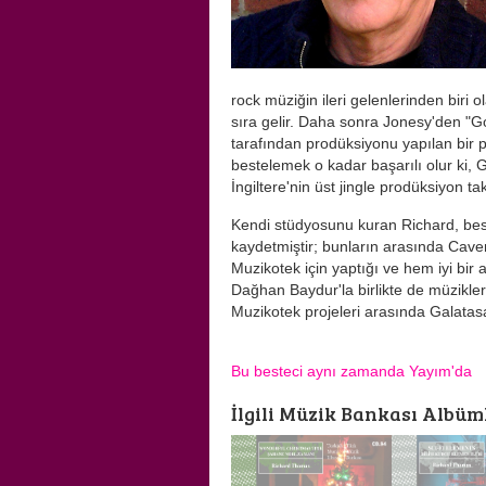
rock müziğin ileri gelenlerinden biri
sıra gelir. Daha sonra Jonesy'den "
tarafından prodüksiyonu yapılan bir p
bestelemek o kadar başarılı olur ki, 
İngiltere'nin üst jingle prodüksiyon ta
Kendi stüdyosunu kuran Richard, be
kaydetmiştir; bunların arasında Caven
Muzikotek için yaptığı ve hem iyi bir
Dağhan Baydur'la birlikte de müzikle
Muzikotek projeleri arasında Galatas
Bu besteci aynı zamanda Yayım'da
İlgili Müzik Bankası Albüml