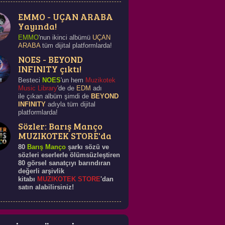
EMMO - UÇAN ARABA
Yayında!
EMMO
'nun ikinci albümü
UÇAN
ARABA
tüm dijital platformlarda!
NOES - BEYOND
INFINITY çıktı!
Besteci
NOES
'un hem
Muzikotek
Music Library
'de de
EDM
adı
ile çıkan albüm şimdi de
BEYOND
INFINITY
adıyla tüm dijital
platformlarda!
Sözler: Barış Manço
MUZIKOTEK STORE'da
80
Barış Manço
şarkı sözü ve
sözleri eserlerle ölümsüzleştiren
80 görsel sanatçıyı barındıran
değerli arşivlik
kitabı
MUZIKOTEK STORE
'dan
satın alabilirsiniz!