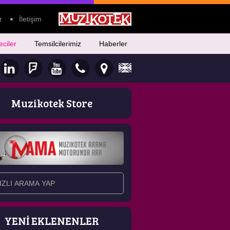
r
İletişim
eciler
Temsilcilerimiz
Haberler
Muzikotek Store
YENİ EKLENENLER