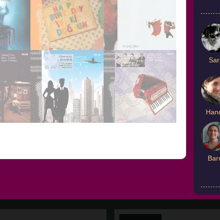
Sar
GU
Rİ
İYİ Kİ DOĞDUN 1
DANS
Han
Detaylı Bilgi
Detaylı Bilgi
Bar
IN
İ
KURUMSAL
AKORDEON
Detaylı Bilgi
Detaylı Bilgi