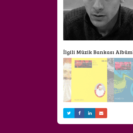
İlgili Müzik Bankası Albüml
ALATURKA NOEL
BİLİNEN N