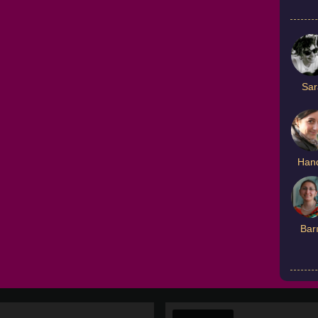
Sar
Han
Bar