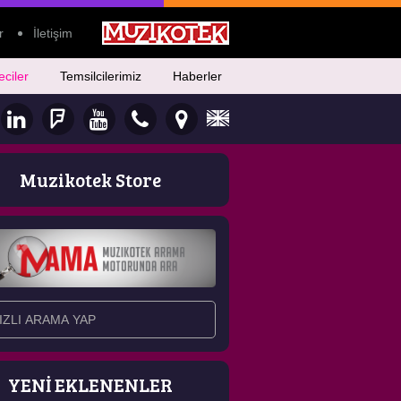
r
İletişim
eciler
Temsilcilerimiz
Haberler
Muzikotek Store
YENİ EKLENENLER