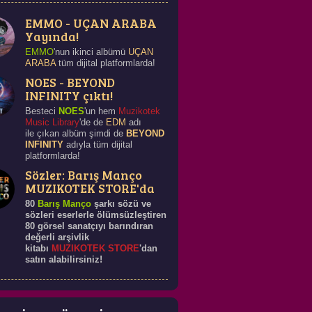
EMMO - UÇAN ARABA
Yayında!
EMMO
'nun ikinci albümü
UÇAN
ARABA
tüm dijital platformlarda!
NOES - BEYOND
INFINITY çıktı!
Besteci
NOES
'un hem
Muzikotek
Music Library
'de de
EDM
adı
ile çıkan albüm şimdi de
BEYOND
INFINITY
adıyla tüm dijital
platformlarda!
Sözler: Barış Manço
MUZIKOTEK STORE'da
80
Barış Manço
şarkı sözü ve
sözleri eserlerle ölümsüzleştiren
80 görsel sanatçıyı barındıran
değerli arşivlik
kitabı
MUZIKOTEK STORE
'dan
satın alabilirsiniz!