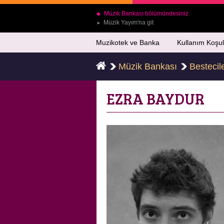
Müzik Bankası bölümündesiniz
Müzik Yayım'na git
➤
Muzikotek ve Banka
Kullanım Koşul
Müzik Bankası
Bestecil
EZRA BAYDUR