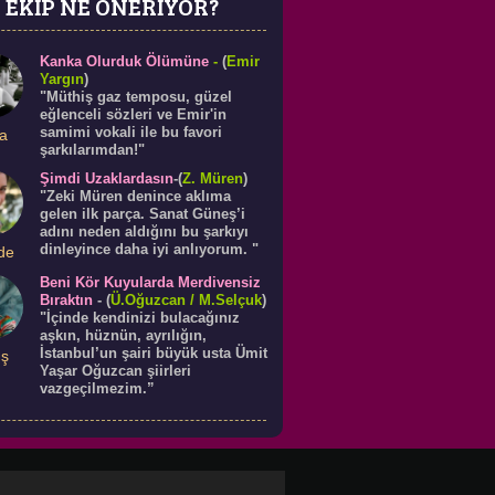
EKİP NE ÖNERİYOR?
Kanka Olurduk Ölümüne
-
(
Emir
Yargın
)
"Müthiş gaz temposu, güzel
eğlenceli sözleri ve Emir'in
samimi vokali ile bu favori
a
şarkılarımdan!"
Şimdi Uzaklardasın
-(
Z. Müren
)
"Zeki Müren denince aklıma
gelen ilk parça. Sanat Güneş’i
adını neden aldığını bu şarkıyı
dinleyince daha iyi anlıyorum. "
de
Beni Kör Kuyularda Merdivensiz
Bıraktın
-
(
Ü.
Oğuzcan
/ M.Selçuk
)
"İçinde kendinizi bulacağınız
aşkın, hüznün, ayrılığın,
İstanbul’un şairi büyük usta Ümit
ış
Yaşar Oğuzcan şiirleri
vazgeçilmezim.”