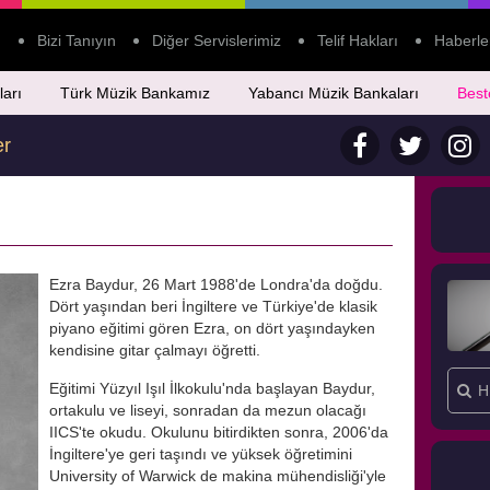
Bizi Tanıyın
Diğer Servislerimiz
Telif Hakları
Haberle
ları
Türk Müzik Bankamız
Yabancı Müzik Bankaları
Best
er
Ezra Baydur, 26 Mart 1988'de Londra'da doğdu.
Dört yaşından beri İngiltere ve Türkiye'de klasik
piyano eğitimi gören Ezra, on dört yaşındayken
kendisine gitar çalmayı öğretti.
Eğitimi Yüzyıl Işıl İlkokulu'nda başlayan Baydur,
ortakulu ve liseyi, sonradan da mezun olacağı
IICS'te okudu. Okulunu bitirdikten sonra, 2006'da
İngiltere'ye geri taşındı ve yüksek öğretimini
University of Warwick de makina mühendisliği'yle