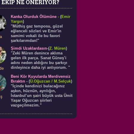
EKİP NE ÖNERİYOR?
Kanka Olurduk Ölümüne
-
(
Emir
Yargın
)
"Müthiş gaz temposu, güzel
eğlenceli sözleri ve Emir'in
samimi vokali ile bu favori
a
şarkılarımdan!"
Şimdi Uzaklardasın
-(
Z. Müren
)
"Zeki Müren denince aklıma
gelen ilk parça. Sanat Güneş’i
adını neden aldığını bu şarkıyı
dinleyince daha iyi anlıyorum. "
de
Beni Kör Kuyularda Merdivensiz
Bıraktın
-
(
Ü.
Oğuzcan
/ M.Selçuk
)
"İçinde kendinizi bulacağınız
aşkın, hüznün, ayrılığın,
İstanbul’un şairi büyük usta Ümit
ış
Yaşar Oğuzcan şiirleri
vazgeçilmezim.”