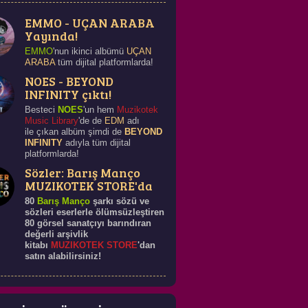
EMMO - UÇAN ARABA
Yayında!
EMMO
'nun ikinci albümü
UÇAN
ARABA
tüm dijital platformlarda!
NOES - BEYOND
INFINITY çıktı!
Besteci
NOES
'un hem
Muzikotek
Music Library
'de de
EDM
adı
ile çıkan albüm şimdi de
BEYOND
INFINITY
adıyla tüm dijital
platformlarda!
Sözler: Barış Manço
MUZIKOTEK STORE'da
80
Barış Manço
şarkı sözü ve
sözleri eserlerle ölümsüzleştiren
80 görsel sanatçıyı barındıran
değerli arşivlik
kitabı
MUZIKOTEK STORE
'dan
satın alabilirsiniz!