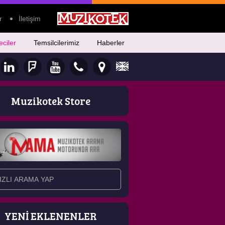
r
İletişim
eciler
Temsilcilerimiz
Haberler
Muzikotek Store
YENİ EKLENENLER