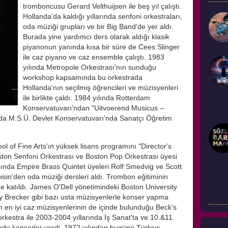
tromboncusu Gerard Velthuijsen ile beş yıl çalıştı.
Hollanda'da kaldığı yıllarında senfoni orkestraları,
oda müziği grupları ve bir Big Band'de yer aldı.
Burada yine yardımcı ders olarak aldığı klasik
piyanonun yanında kısa bir süre de Cees Slinger
ile caz piyano ve caz ensemble çalıştı. 1983
yılında Metropole Orkestrası'nın sunduğu
workshop kapsamında bu orkestrada
Hollanda'nın seçilmiş öğrencileri ve müzisyenleri
ile birlikte çaldı. 1984 yılında Rotterdam
Konservatuvarı'ndan "Uitvoerend Musicus –
nda M.S.Ü. Devlet Konservatuvarı'nda Sanatçı Öğretim
ol of Fine Arts'ın yüksek lisans programını "Director's
ston Senfoni Orkestrası ve Boston Pop Orkestrası üyesi
rasında Empire Brass Quintet üyeleri Rolf Smedvig ve Scott
in'den oda müziği dersleri aldı. Trombon eğitiminin
e katıldı. James O'Dell yönetimindeki Boston University
 Brecker gibi bazı usta müzisyenlerle konser yapma
n en iyi caz müzisyenlerinin de içinde bulunduğu Beck's
 orkestra ile 2003-2004 yıllarında İş Sanat'ta ve 10.&11.
inde konserler verdi. 1972 yılından bugüne Türkiye,