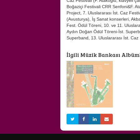
Caz Festivali (F. Atakoğlu, klavyeli ç
Boğaziçi Festivali CRR Senfoni&F. At
Project, 7. Uluslararası İst. Caz Festi
(Avusturya), İş Sanat konserleri, Akb
Fest. Ödül Töreni, 10. ve 11. Uluslara
Aydın Doğan Ödül Töreni-İst. Superba
Superband, 13. Uluslararası İst. Caz 
İlgili Müzik Bankası Albüml
BAKIR