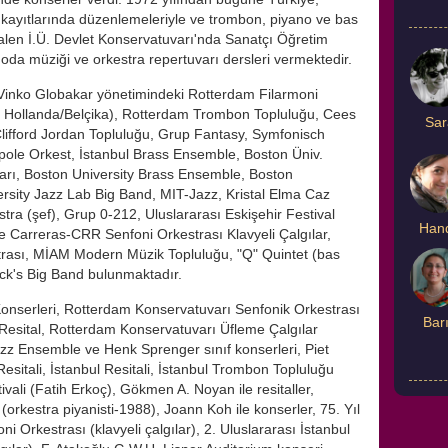
kayıtlarında düzenlemeleriyle ve trombon, piyano ve bas
halen İ.Ü. Devlet Konservatuvarı'nda Sanatçı Öğretim
oda müziği ve orkestra repertuvarı dersleri vermektedir.
; Vinko Globakar yönetimindeki Rotterdam Filarmoni
 Hollanda/Belçika), Rotterdam Trombon Topluluğu, Cees
Sar
lifford Jordan Topluluğu, Grup Fantasy, Symfonisch
pole Orkest, İstanbul Brass Ensemble, Boston Üniv.
ları, Boston University Brass Ensemble, Boston
sity Jazz Lab Big Band, MIT-Jazz, Kristal Elma Caz
a (şef), Grup 0-212, Uluslararası Eskişehir Festival
Han
ose Carreras-CRR Senfoni Orkestrası Klavyeli Çalgılar,
rası, MİAM Modern Müzik Topluluğu, "Q" Quintet (bas
ck's Big Band bulunmaktadır.
 Konserleri, Rotterdam Konservatuvarı Senfonik Orkestrası
Bar
e Resital, Rotterdam Konservatuvarı Üfleme Çalgılar
azz Ensemble ve Henk Sprenger sınıf konserleri, Piet
esitali, İstanbul Resitali, İstanbul Trombon Topluluğu
vali (Fatih Erkoç), Gökmen A. Noyan ile resitaller,
rkestra piyanisti-1988), Joann Koh ile konserler, 75. Yıl
 Orkestrası (klavyeli çalgılar), 2. Uluslararası İstanbul