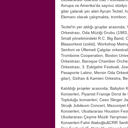
Avrupa ve Amerika'da sayısız stüdyo 
gitar çalarak yer alan Aycan Teztel, 
Elemanı olarak çalışmakta, trombon, 
Teztel'in yer aldığı gruplar arasında
Orkestrası, Oda Müziği Grubu (1983,
Small yönetimindeki R.C. Big Band, C
Blaasorkest (solist), Workshop Metro
Senfoni ve Üflemeli Çalgılar orkestra
Trombone Cooperation, Boston Univer
Orkestrası, Baroque Chamber Orchestr
Orkestrası, 3. Eskişehir Festivali, J
Pasaporte Latino, Mersin Oda Orkest
gitar), Dzihan & Kamien Orkestra, Be
Katıldığı projeler arasında; Babylon
Konserleri, Piyanist Fransje Dorst il
Topluluğu konserleri, Cees Slinger J
Struijk Jubileum Concert, Mezuniyet R
Konserleri, Uluslararası Houston Festi
Uluslararası Çeşme Müzik Yarışması (o
Konserleri-Fahir Atakoğlu&CRR Senfoni