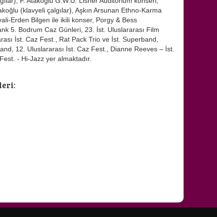
algılar), F. Atakoğlu G.W.U. Lisner Auditorium konseri,
akoğlu (klavyeli çalgılar), Aşkın Arsunan Ethno-Karma
vali-Erden Bilgen ile ikili konser, Porgy & Bess
ank 5. Bodrum Caz Günleri, 23. İst. Uluslararası Film
rası İst. Caz Fest., Rat Pack Trio ve İst. Superband,
nd, 12. Uluslararası İst. Caz Fest., Dianne Reeves – İst.
Fest. - Hi-Jazz yer almaktadır.
eri: