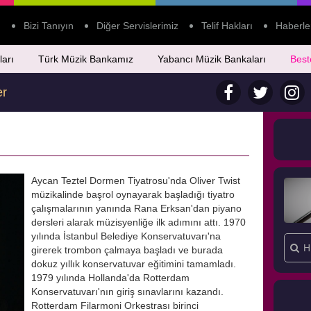
Bizi Tanıyın
Diğer Servislerimiz
Telif Hakları
Haberle
ları
Türk Müzik Bankamız
Yabancı Müzik Bankaları
Best
er
Aycan Teztel Dormen Tiyatrosu'nda Oliver Twist
müzikalinde başrol oynayarak başladığı tiyatro
çalışmalarının yanında Rana Erksan'dan piyano
dersleri alarak müzisyenliğe ilk adımını attı. 1970
yılında İstanbul Belediye Konservatuvarı'na
girerek trombon çalmaya başladı ve burada
dokuz yıllık konservatuvar eğitimini tamamladı.
1979 yılında Hollanda'da Rotterdam
Konservatuvarı'nın giriş sınavlarını kazandı.
Rotterdam Filarmoni Orkestrası birinci