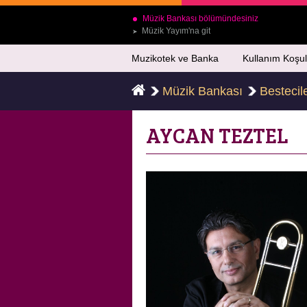
Müzik Bankası bölümündesiniz
Müzik Yayım'na git
➤
Muzikotek ve Banka
Kullanım Koşul
Müzik Bankası
Bestecil
AYCAN TEZTEL