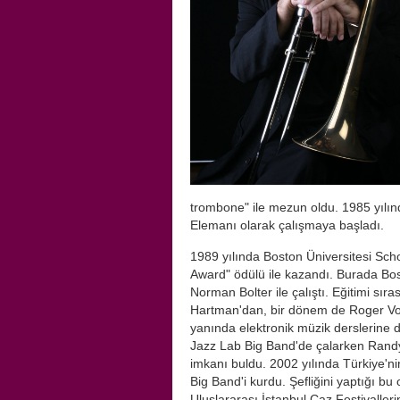
trombone" ile mezun oldu. 1985 yılı
Elemanı olarak çalışmaya başladı.
1989 yılında Boston Üniversitesi Scho
Award" ödülü ile kazandı. Burada Bo
Norman Bolter ile çalıştı. Eğitimi sı
Hartman'dan, bir dönem de Roger Vois
yanında elektronik müzik derslerine d
Jazz Lab Big Band'de çalarken Randy
imkanı buldu. 2002 yılında Türkiye'ni
Big Band'i kurdu. Şefliğini yaptığı bu
Uluslararası İstanbul Caz Festivaller