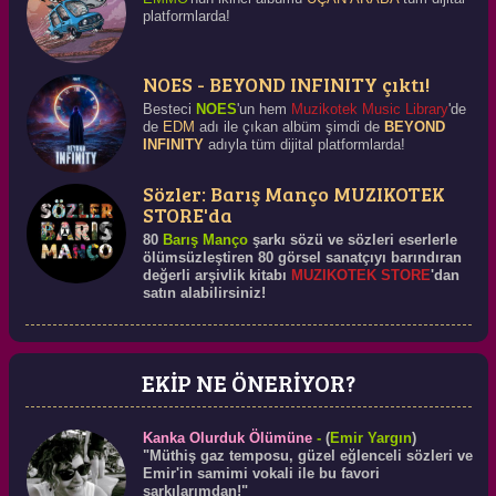
platformlarda!
NOES - BEYOND INFINITY çıktı!
Besteci
NOES
'un hem
Muzikotek Music Library
'de
de
EDM
adı ile çıkan albüm şimdi de
BEYOND
INFINITY
adıyla tüm dijital platformlarda!
Sözler: Barış Manço MUZIKOTEK
STORE'da
80
Barış Manço
şarkı sözü ve sözleri eserlerle
ölümsüzleştiren 80 görsel sanatçıyı barındıran
değerli arşivlik kitabı
MUZIKOTEK STORE
'dan
satın alabilirsiniz!
EKİP NE ÖNERİYOR?
Kanka Olurduk Ölümüne
-
(
Emir Yargın
)
"Müthiş gaz temposu, güzel eğlenceli sözleri ve
Emir'in samimi vokali ile bu favori
şarkılarımdan!"