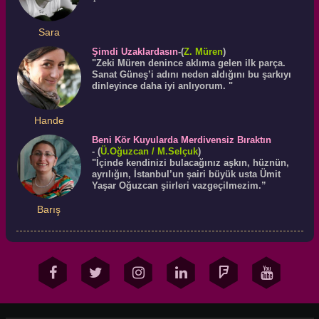
Sara
Şimdi Uzaklardasın
-(
Z. Müren
)
"Zeki Müren denince aklıma gelen ilk parça.
Sanat Güneş’i adını neden aldığını bu şarkıyı
dinleyince daha iyi anlıyorum. "
Hande
Beni Kör Kuyularda Merdivensiz Bıraktın
-
(
Ü.
Oğuzcan
/ M.Selçuk
)
"İçinde kendinizi bulacağınız aşkın, hüznün,
ayrılığın, İstanbul’un şairi büyük usta Ümit
Yaşar Oğuzcan şiirleri vazgeçilmezim.”
Barış