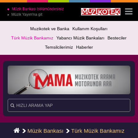
Müzik Bankası bölümündesiniz
Müzik Yayım'na git
➤
Muzikotek ve Banka
Kullanım Koşulları
Türk Müzik Bankamız
Yabancı Müzik Bankaları
Besteciler
Temsilcilerimiz
Haberler
Müzik Bankası
Türk Müzik Bankamız