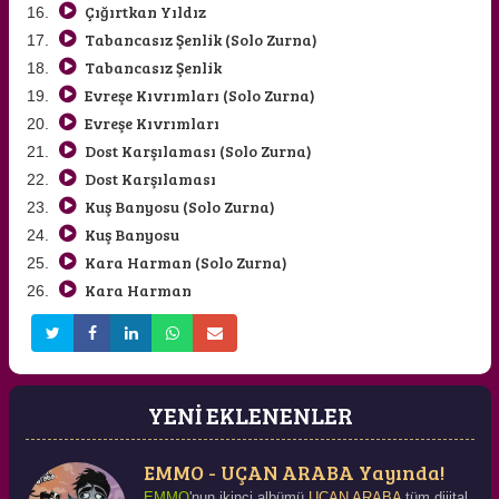
Çığırtkan Yıldız
Tabancasız Şenlik (Solo Zurna)
Tabancasız Şenlik
Evreşe Kıvrımları (Solo Zurna)
Evreşe Kıvrımları
Dost Karşılaması (Solo Zurna)
Dost Karşılaması
Kuş Banyosu (Solo Zurna)
Kuş Banyosu
Kara Harman (Solo Zurna)
Kara Harman
YENİ EKLENENLER
EMMO - UÇAN ARABA Yayında!
EMMO
'nun ikinci albümü
UÇAN ARABA
tüm dijital