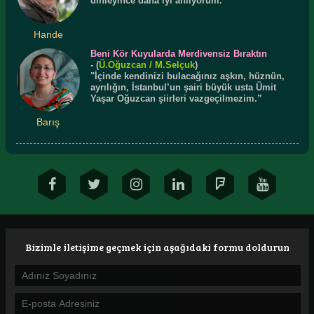
dinleyince daha iyi anlıyorum. "
Hande
Beni Kör Kuyularda Merdivensiz Bıraktın
-
(
Ü.
Oğuzcan
/ M.Selçuk
)
"İçinde kendinizi bulacağınız aşkın, hüznün,
ayrılığın, İstanbul’un şairi büyük usta Ümit
Yaşar Oğuzcan şiirleri vazgeçilmezim.”
Barış
Bizimle iletişime geçmek için aşağıdaki formu doldurun