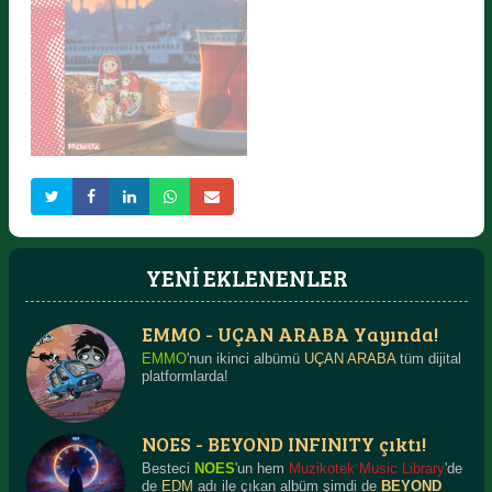
SOKAK AKORDEONU
ŞARKILARI
BİLİNEN NAĞMELER 1
Detaylı Bilgi
Detaylı Bilgi
YENİ EKLENENLER
EMMO - UÇAN ARABA Yayında!
RUS ALATURKA
Detaylı Bilgi
EMMO
'nun ikinci albümü
UÇAN ARABA
tüm dijital
platformlarda!
NOES - BEYOND INFINITY çıktı!
Besteci
NOES
'un hem
Muzikotek Music Library
'de
de
EDM
adı ile çıkan albüm şimdi de
BEYOND