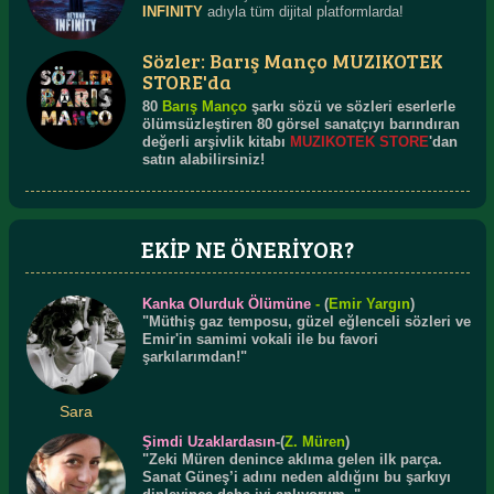
INFINITY
adıyla tüm dijital platformlarda!
Sözler: Barış Manço MUZIKOTEK
STORE'da
80
Barış Manço
şarkı sözü ve sözleri eserlerle
ölümsüzleştiren 80 görsel sanatçıyı barındıran
değerli arşivlik kitabı
MUZIKOTEK STORE
'dan
satın alabilirsiniz!
EKİP NE ÖNERİYOR?
Kanka Olurduk Ölümüne
-
(
Emir Yargın
)
"Müthiş gaz temposu, güzel eğlenceli sözleri ve
Emir'in samimi vokali ile bu favori
şarkılarımdan!"
Sara
Şimdi Uzaklardasın
-(
Z. Müren
)
"Zeki Müren denince aklıma gelen ilk parça.
Sanat Güneş’i adını neden aldığını bu şarkıyı