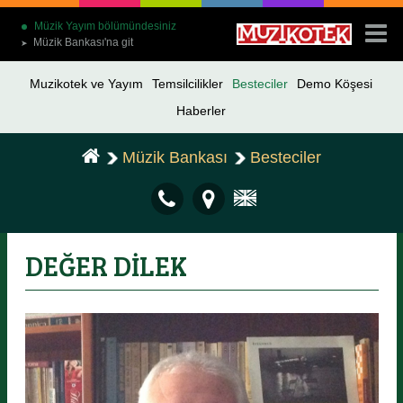
Müzik Yayım bölümündesiniz
Müzik Bankası'na git
➤
Muzikotek ve Yayım
Temsilcilikler
Besteciler
Demo Köşesi
Haberler
Müzik Bankası
Besteciler
DEĞER DİLEK